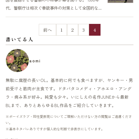
代、警察庁は相次ぐ拳銃事件の対策として全国的な…
前へ
1
2
3
4
書いてる人
aomi
無駄に腐歴の長いOL。基本的に何でも食べますが、ヤンキー・男
前受けと筋肉が主食です。ドタバタコメディ・アホエロ・アング
ラ・病み系が好み。純愛も少々。いにしえの名作JUNEから最新
BLまで、ありとあらゆるBL作品をご紹介していきます。
※ボーイズラブ・同性愛表現についてご理解いただけない方の閲覧はご遠慮くださ
い。
※基本ネタバレありですが個人的な判断で非表示にしています。