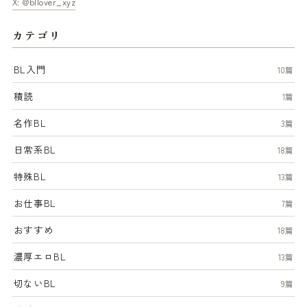
X: @bllover_xyz
カテゴリ
BL入門
10篇
積読
1篇
名作BL
3篇
日常系BL
18篇
特殊BL
13篇
お仕事BL
7篇
おすすめ
18篇
濃厚エロBL
13篇
切ないBL
9篇