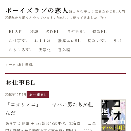
ボーイズラブの恋人
誰よりも美しく腐るためのBL入門
2015年から細々とやっています。9年ぶりに戻ってきました（笑）
BL入門
積読
名作BL
日常系BL
特殊BL
お仕事BL
おすすめ
濃厚エロBL
切ないBL
リバ
おもしろBL
実写化
番外編
ホーム
お仕事BL
お仕事BL
2016年10月1日
お仕事BL
『コオリオニ』――ヤバい男たちが組
んだ
あらすじ 刑事 + 893幹部 1990年代、北海道――… 全
国を震撼させる警察の不祥事が幕を開ける。 1990年