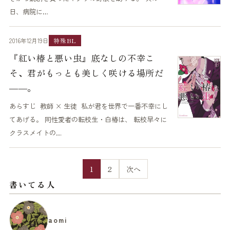
日、病院に…
2016年12月19日
特殊BL
『紅い椿と悪い虫』底なしの不幸こ
そ、君がもっとも美しく咲ける場所だ
――。
あらすじ 教師 × 生徒 私が君を世界で一番不幸にし
てあげる。 同性愛者の転校生・白椿は、 転校早々に
クラスメイトの…
1
2
次へ
書いてる人
aomi