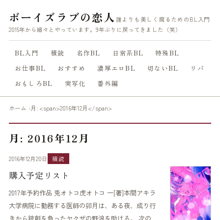
ボーイズラブの恋人
誰よりも美しく腐るためのBL入門
2015年から細々とやっています。9年ぶりに戻ってきました（笑）
BL入門
積読
名作BL
日常系BL
特殊BL
お仕事BL
おすすめ
濃厚エロBL
切ないBL
リバ
おもしろBL
実写化
番外編
ホーム
月: <span>2016年12月</span>
月: 2016年12月
2016年12月20日
積読
購入予定リスト
2017年予約作品 兎オトコ虎オトコ 一[著]本間アキラ
大学病院に勤務する医師の卯月は、ある夜、成り行
きから銃創を負ったヤクザの野浪を助ける。 次の