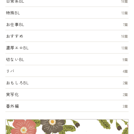
日常系BL
18篇
特殊BL
13篇
お仕事BL
7篇
おすすめ
18篇
濃厚エロBL
13篇
切ないBL
9篇
リバ
4篇
おもしろBL
2篇
実写化
2篇
番外編
3篇