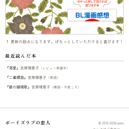
↑ 更新の励みになります。ぽちっとしていただけると喜びます！
最近読んだ本
『渇愛』
吉原理恵子
（レビュー準備中）
『二重螺旋』
吉原理恵子
（再読）
『銀の鎮魂歌』
吉原理恵子
（積読・今度こそ）
ボーイズラブの恋人
© 2015-2026 aomi