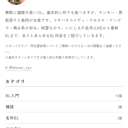
無駄に腐歴の長いOL。基本的に何でも食べますが、ヤンキー・男
前受けと筋肉が主食です。ドタバタコメディ・アホエロ・アング
ラ・病み系が好み。純愛も少々。いにしえの名作JUNEから最新
BLまで、ありとあらゆるBL作品をご紹介していきます。
※ボーイズラブ・同性愛表現についてご理解いただけない方の閲覧はご遠慮くださ
い。
※基本ネタバレありですが個人的な判断で非表示にしています。
X: @bllover_xyz
カテゴリ
BL入門
10篇
積読
1篇
名作BL
3篇