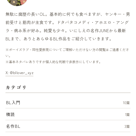
無駄に腐歴の長いOL。基本的に何でも食べますが、ヤンキー・男
前受けと筋肉が主食です。ドタバタコメディ・アホエロ・アング
ラ・病み系が好み。純愛も少々。いにしえの名作JUNEから最新
BLまで、ありとあらゆるBL作品をご紹介していきます。
※ボーイズラブ・同性愛表現についてご理解いただけない方の閲覧はご遠慮くださ
い。
※基本ネタバレありですが個人的な判断で非表示にしています。
X: @bllover_xyz
カテゴリ
BL入門
10篇
積読
1篇
名作BL
3篇