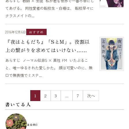
あらすじ 教師 × 生徒 私が君を世界で一番不幸にし
てあげる。 同性愛者の転校生・白椿は、 転校早々に
クラスメイトの…
2016年12月6日
おすすめ
『夜はともだち』「SとM」。役割以
上の繋がりを求めてはいけない……
あらすじ ノーマル似非S × 真性ドM いたぶるこ
と、唯一ゆるされた愛しかた。 顔は可愛いのに、無
口で無表情でミステ…
1
2
3
…
7
次へ
書いてる人
aomi