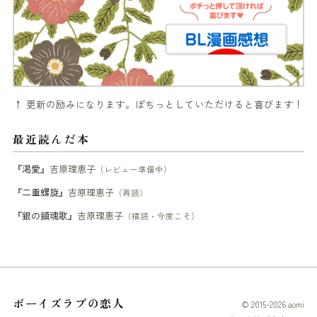
↑ 更新の励みになります。ぽちっとしていただけると喜びます！
最近読んだ本
『渇愛』
吉原理恵子
（レビュー準備中）
『二重螺旋』
吉原理恵子
（再読）
『銀の鎮魂歌』
吉原理恵子
（積読・今度こそ）
ボーイズラブの恋人
© 2015-2026 aomi