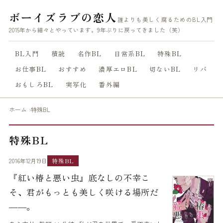
ボーイズラブの恋人
誰よりも美しく腐るためのBL入門
2015年から細々とやっています。9年ぶりに戻ってきました（笑）
BL入門
積読
名作BL
日常系BL
特殊BL
お仕事BL
おすすめ
濃厚エロBL
切ないBL
リバ
おもしろBL
実写化
番外編
ホーム
特殊BL
特殊BL
2016年12月19日
特殊BL
『紅い椿と悪い虫』底なしの不幸こ
そ、君がもっとも美しく咲ける場所だ
――。