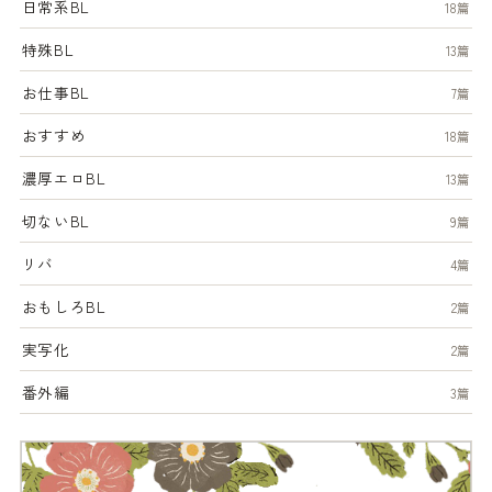
日常系BL
18篇
特殊BL
13篇
お仕事BL
7篇
おすすめ
18篇
濃厚エロBL
13篇
切ないBL
9篇
リバ
4篇
おもしろBL
2篇
実写化
2篇
番外編
3篇