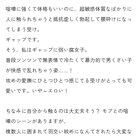
喧嘩に強くて体格もいいのに、超敏感体質なばかりに
人に触られちゃうと抵抗虚しく勃起して腰砕けになっ
てしまう受け。
ギャップです。
そう、私はギャップに弱い腐女子。
普段ツンツンで無表情で冷たくて暴力的で男くさい子
が快感で乱れちゃう姿……！
攻めの愛撫にひとつひとつ感じてる受けがとっても可
愛いです。いや～エロい！
ちなみに自分から触るのは大丈夫そう？ モブとの喧
嘩のシーンがありますが、
複数人に囲まれて羽交い絞めになんてされたら大変な