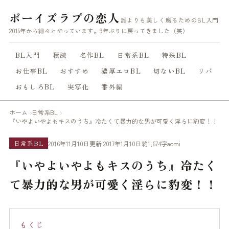
ボーイズラブの恋人
誰よりも美しく腐るためのBL入門
2015年から細々とやっています。9年ぶりに戻ってきました（笑）
BL入門
積読
名作BL
日常系BL
特殊BL
お仕事BL
おすすめ
濃厚エロBL
切ないBL
リバ
おもしろBL
実写化
番外編
ホーム
日常系BL
『いやよいやよもキスのうち』冷たくて暴力的な男が可愛く淫らに豹変！！
2016年11月10日
更新 2017年1月10日
約1,674字
aomi
日常系BL
『いやよいやよもキスのうち』冷たく
て暴力的な男が可愛く淫らに豹変！！
もくじ