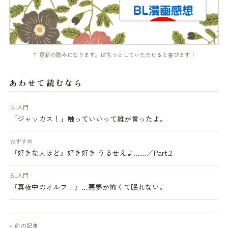
↑ 更新の励みになります。ぽちっとしていただけると喜びます！
あわせて読むなら
BL入門
「ジャッカス！」触っていいって誰が言ったよ。
おすすめ
『好きな人ほど』好き好き うるせえよ……／Part.2
BL入門
『真夜中のオルフェ』…悪夢が怖くて眠れない。
« 前の記事