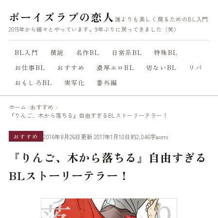
ボーイズラブの恋人
誰よりも美しく腐るためのBL入門
2015年から細々とやっています。9年ぶりに戻ってきました（笑）
BL入門
積読
名作BL
日常系BL
特殊BL
お仕事BL
おすすめ
濃厚エロBL
切ないBL
リバ
おもしろBL
実写化
番外編
ホーム
おすすめ
『りんご、木から落ちる』自由すぎるBLストーリーテラー！
2016年8月26日
更新 2017年1月10日
約2,046字
aomi
おすすめ
『りんご、木から落ちる』自由すぎる
BLストーリーテラー！