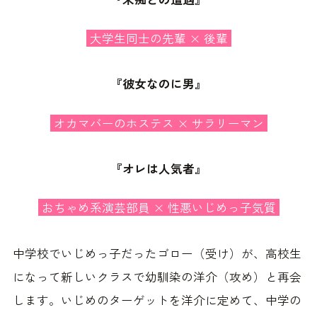
大学生同士の先輩 × 後輩
『彼女なのに男』
オカマバーのホステス × サラリーマン
『オレは人気者』
おちゃめ系演芸部員 × 性悪いじめっ子気質
中学校でいじめっ子だったゴロー（受け）が、高校生
になって新しいクラスで幼馴染の洋介（攻め）と再会
します。いじめのターゲットを洋介に定めて、中学の