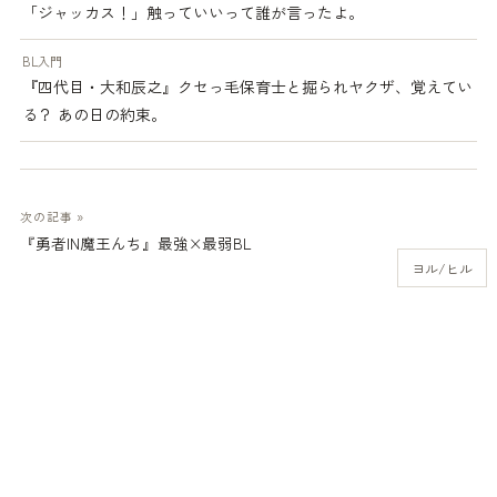
「ジャッカス！」触っていいって誰が言ったよ。
BL入門
『四代目・大和辰之』クセっ毛保育士と掘られヤクザ、覚えてい
る？ あの日の約束。
次の記事 »
『勇者IN魔王んち』最強×最弱BL
ヨル/ヒル
ボーイズラブの恋人
© 2015-2026 aomi
リンクはご自由に。
誰よりも美しく腐るためのBL入門
当サイトはアフィリエイトプログラムに参加しており、商品リンクから収益を得る
場合があります。