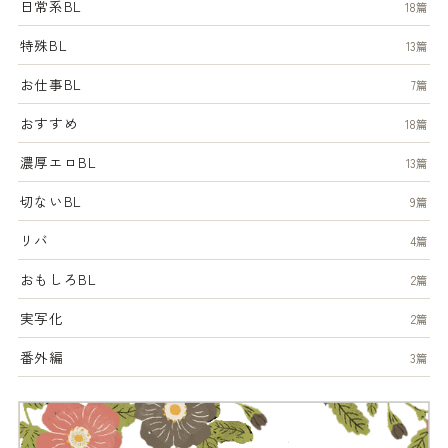
日常系BL
18篇
特殊BL
13篇
お仕事BL
7篇
おすすめ
18篇
濃厚エロBL
13篇
切ないBL
9篇
リバ
4篇
おもしろBL
2篇
実写化
2篇
番外編
3篇