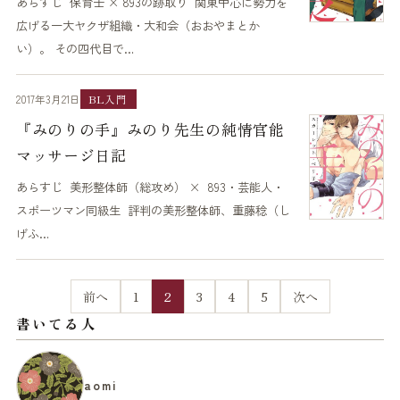
あらすじ 保育士 × 893の跡取り 関東中心に勢力を
広げる一大ヤクザ組織・大和会（おおやまとか
い）。 その四代目で…
2017年3月21日
BL入門
『みのりの手』みのり先生の純情官能
マッサージ日記
あらすじ 美形整体師（総攻め） × 893・芸能人・
スポーツマン同級生 評判の美形整体師、重藤稔（し
げふ…
前へ
1
2
3
4
5
次へ
書いてる人
aomi