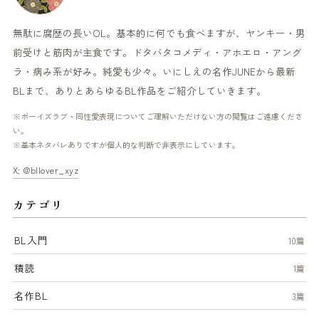
無駄に腐歴の長いOL。基本的に何でも食べますが、ヤンキー・男
前受けと筋肉が主食です。ドタバタコメディ・アホエロ・アング
ラ・病み系が好み。純愛も少々。いにしえの名作JUNEから最新
BLまで、ありとあらゆるBL作品をご紹介していきます。
※ボーイズラブ・同性愛表現についてご理解いただけない方の閲覧はご遠慮くださ
い。
※基本ネタバレありですが個人的な判断で非表示にしています。
X: @bllover_xyz
カテゴリ
BL入門
10篇
積読
1篇
名作BL
3篇