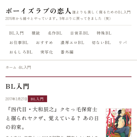
ボーイズラブの恋人
誰よりも美しく腐るためのBL入門
2015年から細々とやっています。9年ぶりに戻ってきました（笑）
BL入門
積読
名作BL
日常系BL
特殊BL
お仕事BL
おすすめ
濃厚エロBL
切ないBL
リバ
おもしろBL
実写化
番外編
ホーム
BL入門
BL入門
2017年3月27日
BL入門
『四代目・大和辰之』クセっ毛保育士
と掘られヤクザ、覚えている？ あの日
の約束。