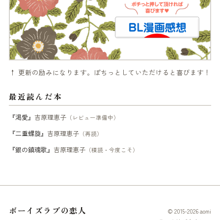
↑ 更新の励みになります。ぽちっとしていただけると喜びます！
最近読んだ本
『渇愛』
吉原理恵子
（レビュー準備中）
『二重螺旋』
吉原理恵子
（再読）
『銀の鎮魂歌』
吉原理恵子
（積読・今度こそ）
ボーイズラブの恋人
© 2015-2026 aomi