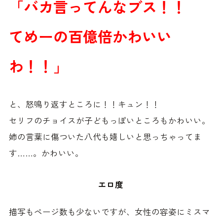
「バカ言ってんなブス！！
てめーの百億倍かわいい
わ！！」
と、怒鳴り返すところに！！キュン！！
セリフのチョイスが子どもっぽいところもかわいい。
姉の言葉に傷ついた八代も嬉しいと思っちゃってま
す……。かわいい。
エロ度
描写もページ数も少ないですが、女性の容姿にミスマ