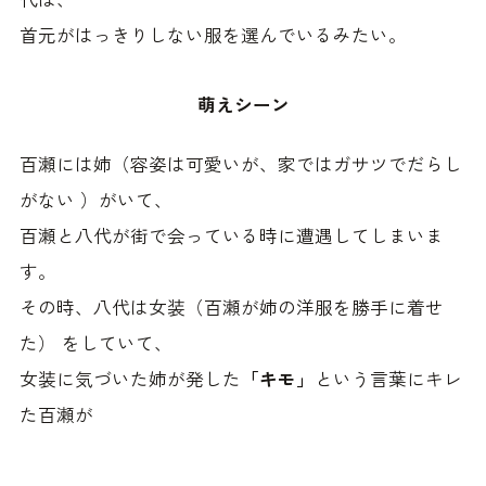
首元がはっきりしない服を選んでいるみたい。
萌えシーン
百瀬には姉（容姿は可愛いが、家ではガサツでだらし
がない ）がいて、
百瀬と八代が街で会っている時に遭遇してしまいま
す。
その時、八代は女装（百瀬が姉の洋服を勝手に着せ
た） をしていて、
女装に気づいた姉が発した
「キモ」
という言葉にキレ
た百瀬が