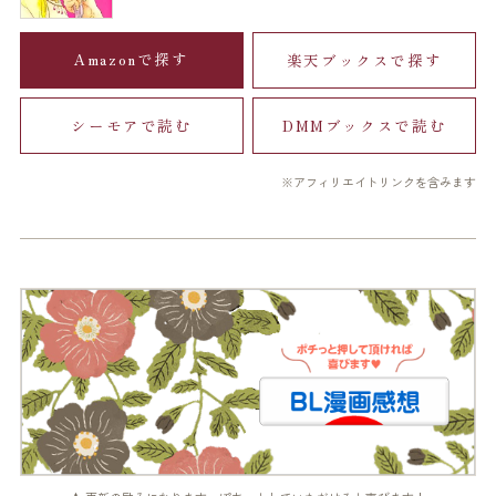
Amazonで探す
楽天ブックスで探す
シーモアで読む
DMMブックスで読む
※アフィリエイトリンクを含みます