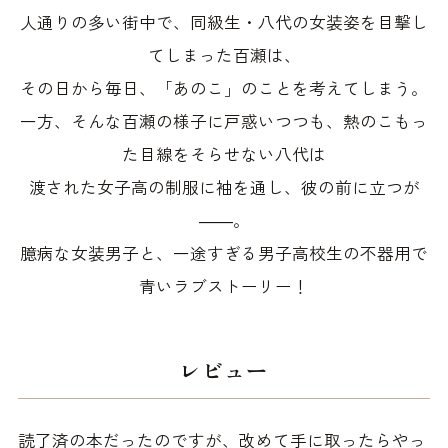
人通りの多い街中で、同級生・八代の女装姿を目撃し
てしまった百瀬は、
その日から毎日、「あのこ」のことを考えてしまう。
一方、そんな百瀬の様子に戸惑いつつも、熱のこもっ
た目線をそらせない八代は
渡された女子高の制服に袖を通し、彼の前に立つが
――。
臆病な女装男子と、一途すぎる男子高校生の不器用で
青いラブストーリー！
レビュー
読了済の本だったのですが、改めて手に取ったらやっ