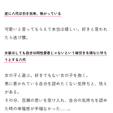
逆に八代は引き気味、怖がっている
可愛いと言ってもらえて本当は嬉しい。好きと言われ
たら逃げ腰。
女装はしても自分は同性愛者じゃないという線引きを頑なに守ろ
うとする八代
女の子と遊ぶ。好きでもない女の子を抱く。
男に惹かれている自分を認めたくない気持ちと、怯え
がある。
その分、百瀬の思いを受け入れ、自分の気持ちを認め
た時の幸福感が半端なかった……。