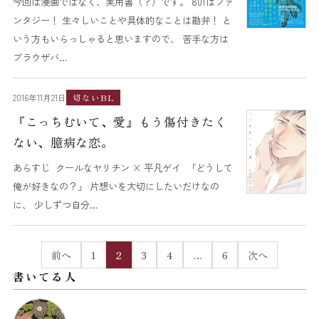
今回は漫画ではなく、実用書（？）です。 801はファ
ンタジー！ 生々しいことや具体的なことは勘弁！ と
いう方もいらっしゃると思いますので、 苦手な方は
ブラウザバ…
2016年11月21日
切ないBL
『こっちむいて、愛』もう傷付きたく
ない、臆病な恋。
あらすじ クールなヤリチン × 平凡ゲイ 「どうして
俺が好きなの？」 片想いを大切にしたいだけなの
に、 少しずつ自分…
前へ
1
2
3
4
…
6
次へ
書いてる人