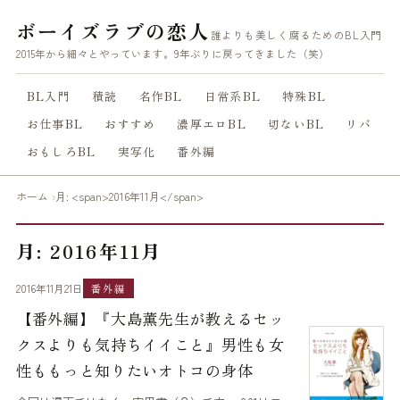
ボーイズラブの恋人
誰よりも美しく腐るためのBL入門
2015年から細々とやっています。9年ぶりに戻ってきました（笑）
BL入門
積読
名作BL
日常系BL
特殊BL
お仕事BL
おすすめ
濃厚エロBL
切ないBL
リバ
おもしろBL
実写化
番外編
ホーム
月: <span>2016年11月</span>
月: 2016年11月
2016年11月21日
番外編
【番外編】『大島薫先生が教えるセッ
クスよりも気持ちイイこと』男性も女
性ももっと知りたいオトコの身体