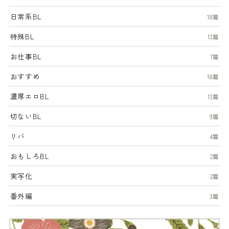
日常系BL
18篇
特殊BL
13篇
お仕事BL
7篇
おすすめ
18篇
濃厚エロBL
13篇
切ないBL
9篇
リバ
4篇
おもしろBL
2篇
実写化
2篇
番外編
3篇