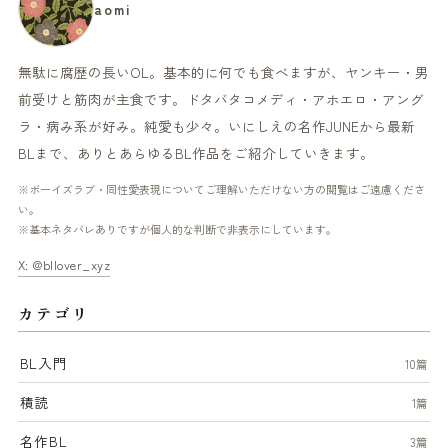
aomi
無駄に腐歴の長いOL。基本的に何でも食べますが、ヤンキー・男
前受けと筋肉が主食です。ドタバタコメディ・アホエロ・アング
ラ・病み系が好み。純愛も少々。いにしえの名作JUNEから最新
BLまで、ありとあらゆるBL作品をご紹介していきます。
※ボーイズラブ・同性愛表現についてご理解いただけない方の閲覧はご遠慮くださ
い。
※基本ネタバレありですが個人的な判断で非表示にしています。
X: @bllover_xyz
カテゴリ
BL入門
10篇
積読
1篇
名作BL
3篇