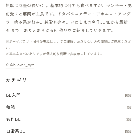
無駄に腐歴の長いOL。基本的に何でも食べますが、ヤンキー・男
前受けと筋肉が主食です。ドタバタコメディ・アホエロ・アング
ラ・病み系が好み。純愛も少々。いにしえの名作JUNEから最新
BLまで、ありとあらゆるBL作品をご紹介していきます。
※ボーイズラブ・同性愛表現についてご理解いただけない方の閲覧はご遠慮くださ
い。
※基本ネタバレありですが個人的な判断で非表示にしています。
X: @bllover_xyz
カテゴリ
BL入門
10篇
積読
1篇
名作BL
3篇
日常系BL
18篇