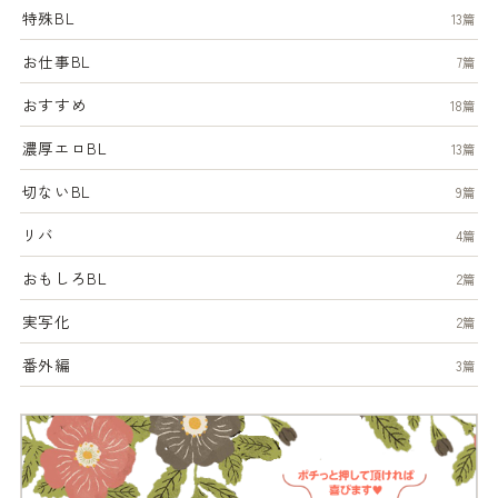
特殊BL
13篇
お仕事BL
7篇
おすすめ
18篇
濃厚エロBL
13篇
切ないBL
9篇
リバ
4篇
おもしろBL
2篇
実写化
2篇
番外編
3篇