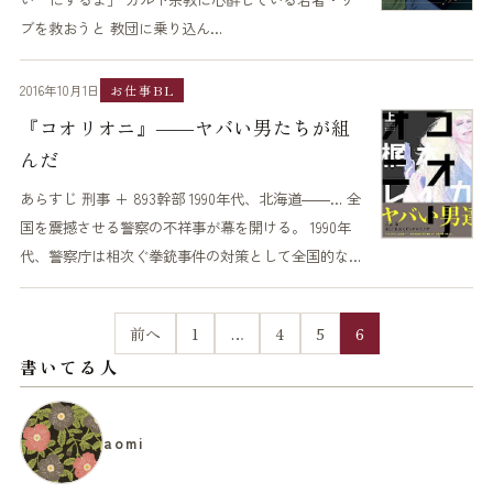
ブを救おうと 教団に乗り込ん…
2016年10月1日
お仕事BL
『コオリオニ』――ヤバい男たちが組
んだ
あらすじ 刑事 + 893幹部 1990年代、北海道――… 全
国を震撼させる警察の不祥事が幕を開ける。 1990年
代、警察庁は相次ぐ拳銃事件の対策として全国的な…
前へ
1
…
4
5
6
書いてる人
aomi