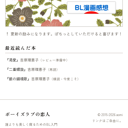
↑ 更新の励みになります。ぽちっとしていただけると喜びます！
最近読んだ本
『渇愛』
吉原理恵子
（レビュー準備中）
『二重螺旋』
吉原理恵子
（再読）
『銀の鎮魂歌』
吉原理恵子
（積読・今度こそ）
ボーイズラブの恋人
© 2015-2026 aomi
リンクはご自由に。
誰よりも美しく腐るためのBL入門